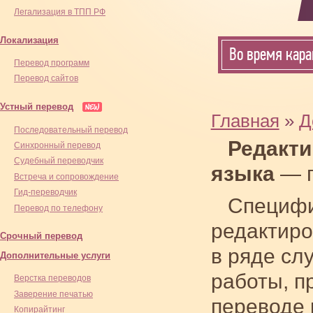
Легализация в ТПП РФ
Локализация
Во время кара
Перевод программ
Перевод сайтов
Устный перевод
Главная
»
Д
Последовательный перевод
Редакти
Синхронный перевод
Cудебный переводчик
языка
— г
Встреча и сопровождение
Гид-переводчик
Специфи
Перевод по телефону
редактиро
Срочный перевод
в ряде сл
Дополнительные услуги
работы, п
Верстка переводов
Заверение печатью
переводе к
Копирайтинг