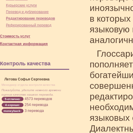
иноязычно
Курьерские услуги
Перевод и дублирование
в которых
Редактирование переводов
Реферированный перевод
языковую 
Стоимость услуг
аналогичн
Контактная информация
Глоссар
пополняет
Контроль качества
богатейши
Летова Софья Сергеевна
совершенн
Менеджер отдела контроля качества
Пожалуйста, уделите немного времени
редактиро
оценив качество нашего перевода.
4573 переводов
5-отлично:
необходим
254 перевода
4-хорошо:
3 перевода
moneyback:
языковых 
Диалектны