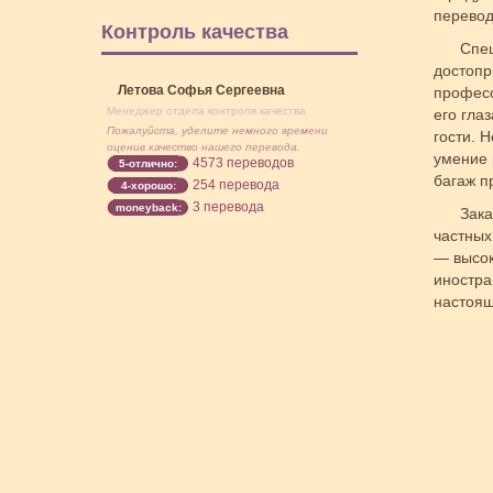
перевод
Контроль качества
Спец
достопр
Летова Софья Сергеевна
професс
Менеджер отдела контроля качества
его гла
Пожалуйста, уделите немного времени
гости. 
оценив качество нашего перевода.
умение 
4573 переводов
5-отлично:
багаж п
254 перевода
4-хорошо:
3 перевода
moneyback:
Зака
частных
— высок
иностра
настоящ