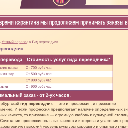
время карантина мы продолжаем принимать заказы в 
»
Устный перевод
» Гид-переводчик
ереводчик
 перевода
Стоимость услуг гида-переводчика*
ские языки
От 700 руб./ час
ижн. зар.
От 500 руб./ час
От 800 руб./ час
языки
От 900 руб./ час
мальный заказ - от 2-ух часов.
ербургский
гид-переводчик
— это и профессия, и призвание
менно. И если профессия предполагает наличие определенных зн
ных качеств, то призвание — огромную любовь к культурной столиц
 Сочетание профессиональных качеств и интереса и уважения к р
характеризует высокий уровень культуры хорошего и опытного гида-