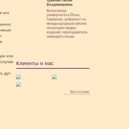
Удинова Лилия
Владимировна
Выпускница
и его
университета Йены,
Германия, референт по
международным связям
именно
нескольких медиа
бежные
изданий, преподаватель
и
немецкого языка
 и
ции или
услугам
Клиенты о нас
ь дух
Все отзывы