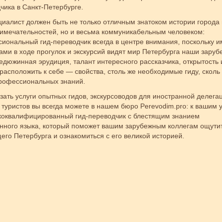
чика в Санкт-Петербурге.
иалист должен быть не только отличным знатоком истории города 
имечательностей, но и весьма коммуникабельным человеком:
иональный гид-переводчик всегда в центре внимания, поскольку 
зами в ходе прогулок и экскурсий видят мир Петербурга наши зару
Недюжинная эрудиция, талант интересного рассказчика, открытость 
расположить к себе — свойства, столь же необходимые гиду, сколь
рофессиональных знаний.
зать услуги опытных гидов, экскурсоводов для иностранной делега
 туристов вы всегда можете в нашем бюро Perevodim.pro: к вашим 
оквалифицированный гид-переводчик с блестящим знанием
нного языка, который поможет вашим зарубежным коллегам ощутит
его Петербурга и ознакомиться с его великой историей.