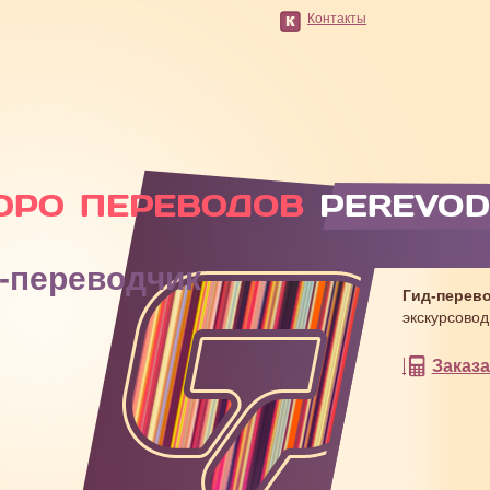
Контакты
-переводчик
Гид-перев
экскурсовод
Заказа