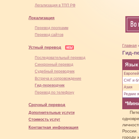
Легализация в ТПП РФ
Локализация
Во 
Перевод программ
Перевод сайтов
Главная
Устный перевод
Гид-п
Последовательный перевод
Язык
Синхронный перевод
Cудебный переводчик
Европей
Встреча и сопровождение
СНГ и бл
Гид-переводчик
Азия
Перевод по телефону
Редкие 
*Мини
Срочный перевод
Пет
Дополнительные услуги
одновре
Стоимость услуг
личност
Контактная информация
России.
городу 