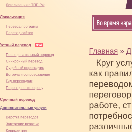
Легализация в ТПП РФ
Локализация
Во время кара
Перевод программ
Перевод сайтов
Устный перевод
Главная
» Д
Последовательный перевод
Круг усл
Синхронный перевод
Cудебный переводчик
как прави
Встреча и сопровождение
переводом
Гид-переводчик
Перевод по телефону
переговор
Срочный перевод
работе, с
Дополнительные услуги
потребнос
Верстка переводов
различны
Заверение печатью
Копирайтинг