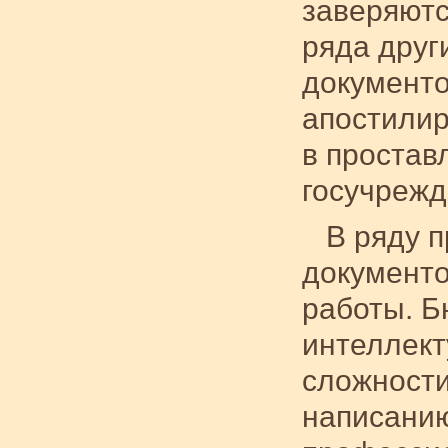
заверяютс
ряда друг
документо
апостилир
в простав
госучрежд
В ряду 
документо
работы. Б
интеллект
сложности
написанию