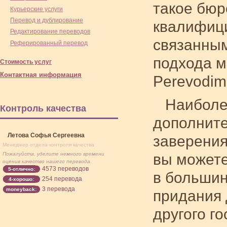
такое бюр
Курьерские услуги
Перевод и дублирование
квалифици
Редактирование переводов
связанным
Реферированный перевод
подхода м
Стоимость услуг
Контактная информация
Perevodim
Наиболе
Контроль качества
дополните
Летова Софья Сергеевна
заверения
Менеджер отдела контроля качества
Пожалуйста, уделите немного времени
вы можете
оценив качество нашего перевода.
4573 переводов
5-отлично:
в большин
254 перевода
4-хорошо:
3 перевода
moneyback:
придания 
другого г