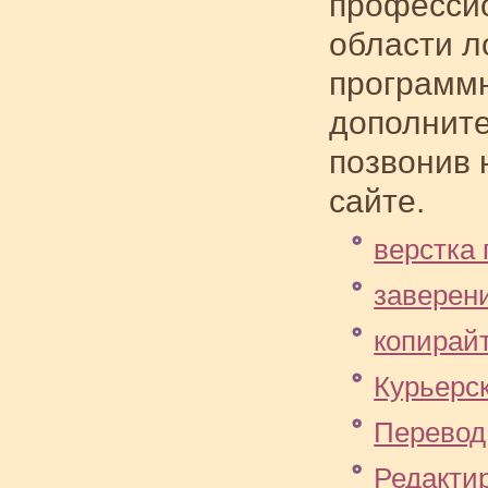
профессио
области л
программн
дополните
позвонив 
сайте.
верстка
заверен
копирай
Курьерск
Перевод
Редакти