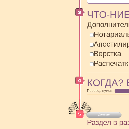
ЧТО-НИ
Дополнител
Нотариал
Апостили
Верстка
Распечатк
КОГДА? 
Перевод нужен:
Дальше
Раздел в ра