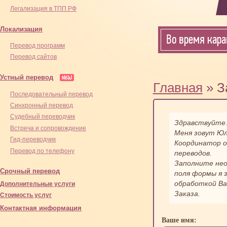
Легализация в ТПП РФ
Локализация
Во время кара
Перевод программ
Перевод сайтов
Устный перевод
Главная
» З
Последовательный перевод
Синхронный перевод
Cудебный переводчик
Здравствуйте
Встреча и сопровождение
Меня зовут Юл
Гид-переводчик
Координатор 
Перевод по телефону
переводов.
Заполните не
Срочный перевод
поля формы я 
обработкой В
Дополнительные услуги
Заказа.
Стоимость услуг
Контактная информация
Ваше имя: