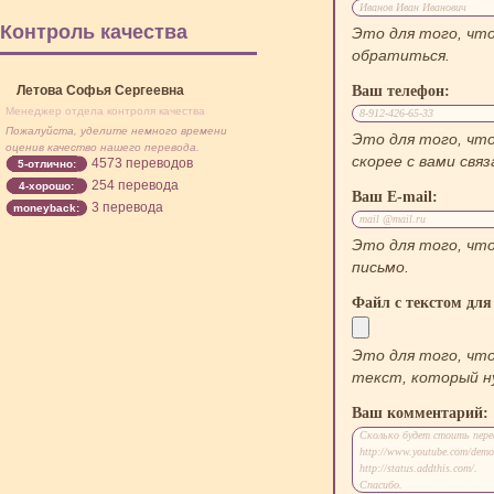
Иванов Иван Иванович
Контроль качества
Это для того, что
обратиться.
Летова Софья Сергеевна
Ваш телефон:
Менеджер отдела контроля качества
8-912-426-65-33
Пожалуйста, уделите немного времени
Это для того, чт
оценив качество нашего перевода.
скорее с вами связ
4573 переводов
5-отлично:
254 перевода
4-хорошо:
Ваш E-mail:
3 перевода
moneyback:
mail @mail.ru
Это для того, чт
письмо.
Файл с текстом для
Это для того, чт
текст, который н
Ваш комментарий:
Сколько будет стоить перев
httр://www.youtube.com/dem
httр://status.addthis.com/.
Спасибо.