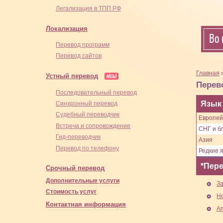
Легализация в ТПП РФ
Локализация
Во 
Перевод программ
Перевод сайтов
Главная
Устный перевод
Перев
Последовательный перевод
Язык
Синхронный перевод
Cудебный переводчик
Европей
Встреча и сопровождение
СНГ и бл
Гид-переводчик
Азия
Перевод по телефону
Редкие 
*Пере
Срочный перевод
Дополнительные услуги
З
Стоимость услуг
Н
Контактная информация
А