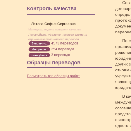
Согл
Контроль качества
договор
определ
проток
Летова Софья Сергеевна
докумен
Менеджер отдела контроля качества
переоце
Пожалуйста, уделите немного времени
оценив качество нашего перевода.
По с
4573 переводов
5-отлично:
организ
254 перевода
4-хорошо:
решений
3 перевода
moneyback:
юридиче
Образцы переводов
других 
отношен
учредит
Посмотреть все образцы работ
являющи
юридиче
В ка
междуна
соглаше
предста
с иност
одного 