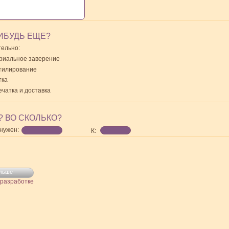
ИБУДЬ ЕЩЕ?
ельно:
риальное заверение
тилирование
тка
чатка и доставка
? ВО СКОЛЬКО?
нужен:
К:
льше
 разработке