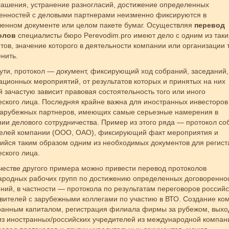
ашения, устранение разногласий, достижение определенных
енностей с деловыми партнерами неизменно фиксируются в
енном документе или целом пакете бумаг. Осуществляя
перевод
олов
специалисты бюро Perevodim.pro имеют дело с одним из таки
тов, значение которого в деятельности компании или организации 
нить.
ути, протокол — документ, фиксирующий ход собраний, заседаний,
ационных мероприятий, от результатов которых и принятых на них
 зачастую зависит правовая состоятельность того или иного
ского лица. Последняя крайне важна для иностранных инвесторов
зарубежных партнеров, имеющих самые серьезные намерения в
ии делового сотрудничества. Пример из этого ряда — протокол со
елей компании (ООО, ОАО), фиксирующий факт мероприятия и
йся таким образом одним из необходимых документов для регист
ского лица.
честве другого примера можно привести перевод протоколов
родных рабочих групп по достижению определенных договоренно
ний, в частности — протокола по результатам переговоров российс
вителей с зарубежными коллегами по участию в ВТО. Создание ко
ранным капиталом, регистрация филиала фирмы за рубежом, выхо
из иностранных/российских учредителей из международной компан