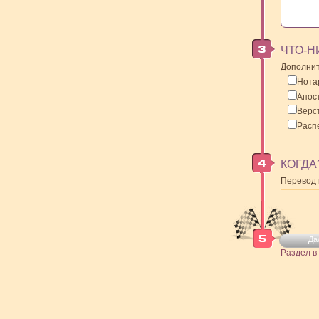
ЧТО-Н
Дополнит
Нота
Апос
Верс
Распе
КОГДА
Перевод 
Да
Раздел в