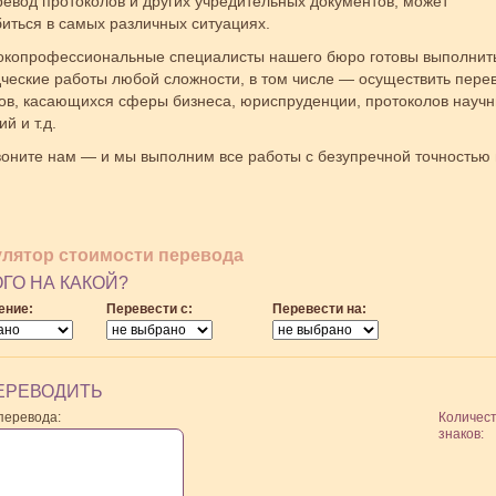
перевод протоколов и других учредительных документов, может
иться в самых различных ситуациях.
окопрофессиональные специалисты нашего бюро готовы выполнит
ческие работы любой сложности, в том числе — осуществить пере
ов, касающихся сферы бизнеса, юриспруденции, протоколов науч
й и т.д.
оните нам — и мы выполним все работы с безупречной точностью 
улятор стоимости перевода
ОГО НА КАКОЙ?
ение:
Перевести с:
Перевести на:
ЕРЕВОДИТЬ
 перевода:
Количес
знаков: