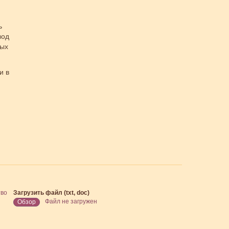
ь
вод
ных
и в
тво
Загрузить файл (txt, doc)
Файл не загружен
Обзор