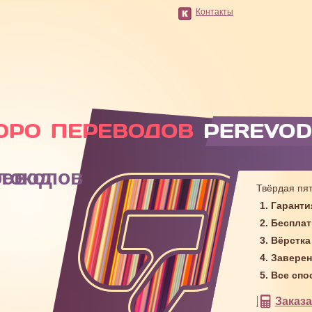
Контакты
од протоколов
Твёрдая пят
Гаранти
Бесплат
Вёрстка
Заверен
Все спо
Заказ