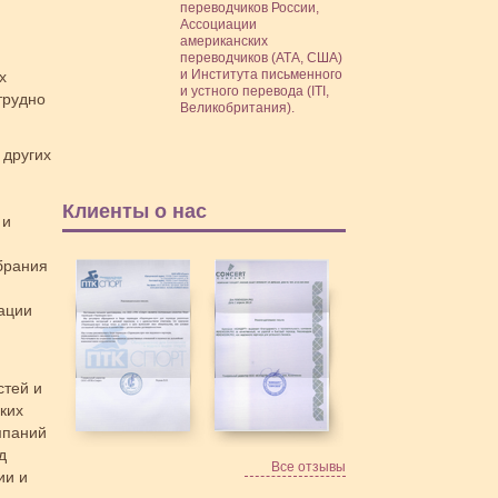
переводчиков России,
Ассоциации
американских
переводчиков (АТА, США)
и Института письменного
х
и устного перевода (ITI,
трудно
Великобритания).
 других
Клиенты о нас
 и
брания
ации
стей и
ких
мпаний
д
Все отзывы
ии и