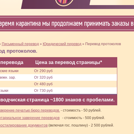
время карантина мы продолжаем принимать заказы в 
»
Письменный перевод
»
Юридический перевод
» Перевод протоколов
од протоколов.
 перевода
Цена за перевод страницы*
ские языки
От 290 руб
ижн. зар.
От 320 руб
От 480 руб
языки
От 730 руб
водчиская страница ~1800 знаков с пробелами.
аверение печатью бюро переводов.
- стоимость - 50 рублей.
отариальное заверение переводов
- стоимость - 500 рублей.
постилирование документов
(включая гос. пошлину) - 2 500 рублей.