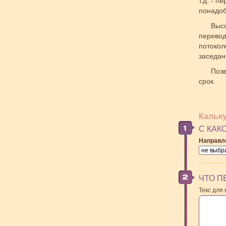
т.д. - 
понадоб
Выс
перевод
потокол
заседани
Позв
срок.
Кальк
С КАК
Направл
ЧТО П
Текс для