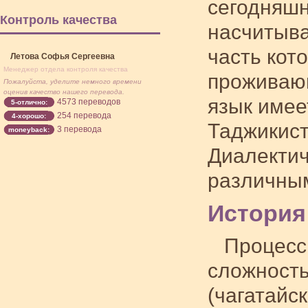
сегодняшн
Контроль качества
насчитыва
часть кот
Летова Софья Сергеевна
Менеджер отдела контроля качества
проживающ
Пожалуйста, уделите немного времени
оценив качество нашего перевода.
язык имее
4573 переводов
5-отлично:
254 перевода
4-хорошо:
Таджикист
3 перевода
moneyback:
Диалектич
различным
История
Процесс 
сложность
(чагатайс