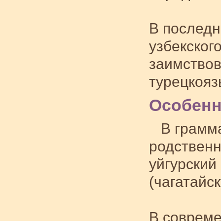
В последн
узбекског
заимствов
турецкоя
Особенн
В грамм
родственн
уйгурский
(чагатайск
В совреме