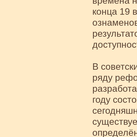
времена н
конца 19 
ознаменов
результат
доступнос
В советск
ряду рефо
разработа
году сост
сегодняшн
существуе
определён