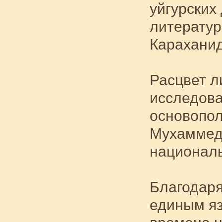
уйгурских 
литератур
Караханид
Расцвет л
исследова
основопол
Мухаммеда
националь
Благодаря
единым яз