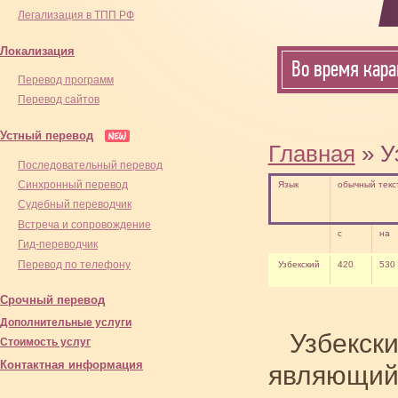
Легализация в ТПП РФ
Локализация
Во время кара
Перевод программ
Перевод сайтов
Устный перевод
Главная
» У
Последовательный перевод
Синхронный перевод
Язык
обычный текс
Cудебный переводчик
Встреча и сопровождение
с
на
Гид-переводчик
Перевод по телефону
Узбекский
420
530
Срочный перевод
Дополнительные услуги
Узбекски
Стоимость услуг
Контактная информация
являющийс