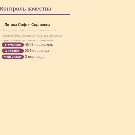
Контроль качества
Летова Софья Сергеевна
Менеджер отдела контроля качества
Пожалуйста, уделите немного времени
оценив качество нашего перевода.
4573 переводов
5-отлично:
254 перевода
4-хорошо:
3 перевода
moneyback: