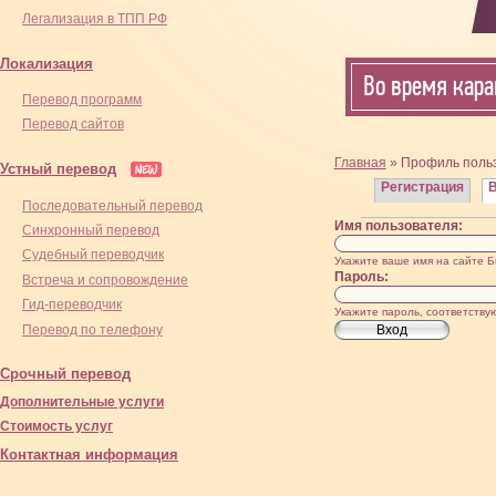
Легализация в ТПП РФ
Локализация
Во время кара
Перевод программ
Перевод сайтов
Главная
» Профиль поль
Устный перевод
Регистрация
Последовательный перевод
Имя пользователя:
Синхронный перевод
Cудебный переводчик
Укажите ваше имя на сайте Б
Пароль:
Встреча и сопровождение
Гид-переводчик
Укажите пароль, соответств
Перевод по телефону
Срочный перевод
Дополнительные услуги
Стоимость услуг
Контактная информация