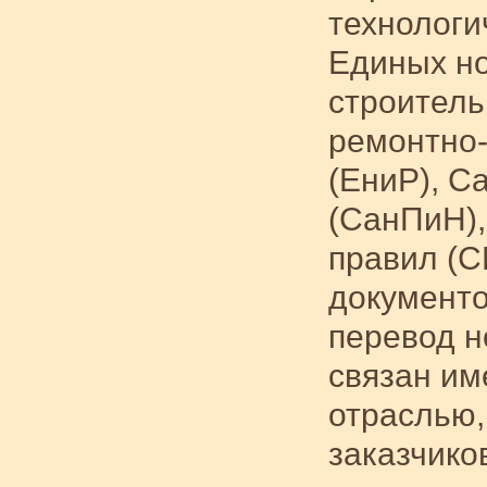
технологи
Единых но
строитель
ремонтно
(ЕниР), С
(СанПиН),
правил (С
документо
перевод н
связан им
отраслью,
заказчико