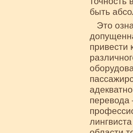
точность 
быть абсо
Это озна
допущенн
привести 
различног
оборудова
пассажирс
адекватно
перевода
профессио
лингвиста
области т