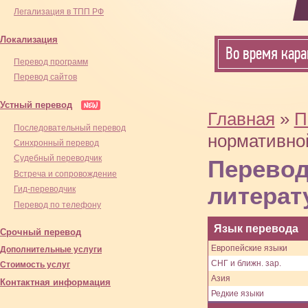
Легализация в ТПП РФ
Локализация
Во время кара
Перевод программ
Перевод сайтов
Устный перевод
Главная
»
П
Последовательный перевод
нормативно
Синхронный перевод
Cудебный переводчик
Перевод
Встреча и сопровождение
литерат
Гид-переводчик
Перевод по телефону
Язык перевода
Срочный перевод
Европейские языки
Дополнительные услуги
СНГ и ближн. зар.
Стоимость услуг
Азия
Контактная информация
Редкие языки