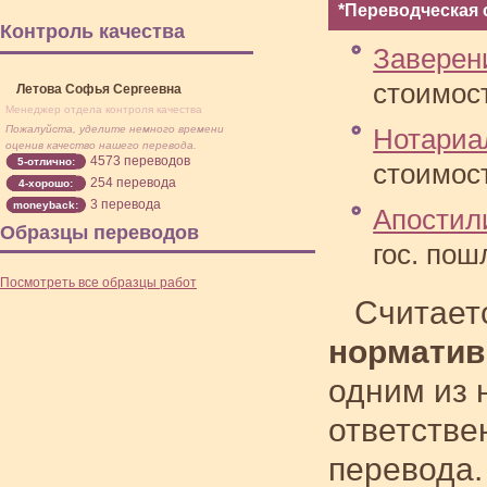
*Переводческая 
Контроль качества
Заверен
стоимост
Летова Софья Сергеевна
Менеджер отдела контроля качества
Пожалуйста, уделите немного времени
Нотариа
оценив качество нашего перевода.
4573 переводов
5-отлично:
стоимост
254 перевода
4-хорошо:
3 перевода
moneyback:
Апостил
Образцы переводов
гос. пош
Посмотреть все образцы работ
Считает
норматив
одним из 
ответстве
перевода.