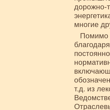
дорожно-т
энергетик
многие др
Помимо 
благодаря
постоянно
нормативн
включающа
обозначен
т.д. из ле
Ведомстве
Отраслев