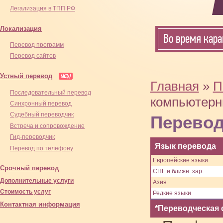
Легализация в ТПП РФ
Локализация
Во время кара
Перевод программ
Перевод сайтов
Устный перевод
Главная
»
П
Последовательный перевод
компьютерн
Синхронный перевод
Cудебный переводчик
Перевод
Встреча и сопровождение
Гид-переводчик
Язык перевода
Перевод по телефону
Европейские языки
Срочный перевод
СНГ и ближн. зар.
Дополнительные услуги
Азия
Стоимость услуг
Редкие языки
Контактная информация
*Переводческая 