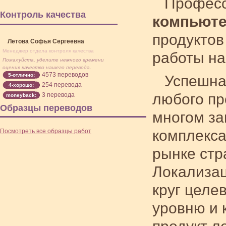
Профес
Контроль качества
компьюте
продуктов
Летова Софья Сергеевна
Менеджер отдела контроля качества
работы на
Пожалуйста, уделите немного времени
оценив качество нашего перевода.
4573 переводов
5-отлично:
Успешна
254 перевода
4-хорошо:
любого пр
3 перевода
moneyback:
Образцы переводов
многом за
комплекса
Посмотреть все образцы работ
рынке стр
Локализац
круг целе
уровню и 