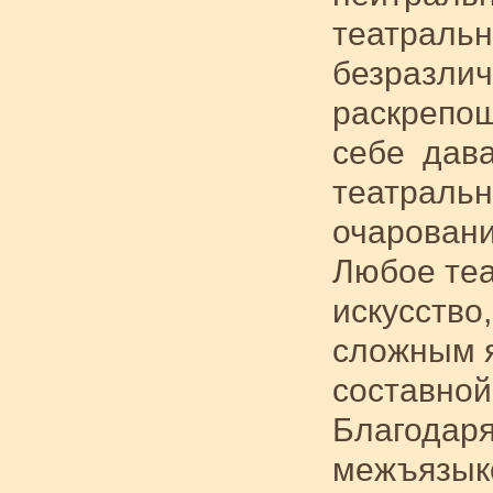
театральн
безразличи
раскрепощ
себе дава
театральн
очарован
Любое теа
искусство
сложным я
составной
Благодаря
межъязыко