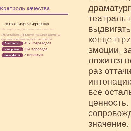
драматург
Контроль качества
театральн
Летова Софья Сергеевна
выдвигать
Менеджер отдела контроля качества
Пожалуйста, уделите немного времени
концентри
оценив качество нашего перевода.
4573 переводов
5-отлично:
эмоции, з
254 перевода
4-хорошо:
3 перевода
moneyback:
ложится н
раз оттач
интонацию
все остал
ценность.
сопровож
значение.