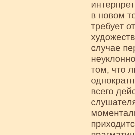
интерпрет
в новом т
требует о
художеств
случае пе
неуклонно
том, что 
однократн
всего дей
слушателя
моменталь
приходитс
прагматич