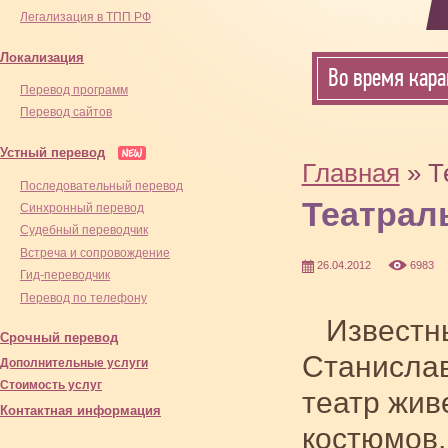
Легализация в ТПП РФ
Локализация
Во время кара
Перевод программ
Перевод сайтов
Устный перевод
Главная
» Т
Последовательный перевод
Театрал
Синхронный перевод
Cудебный переводчик
Встреча и сопровождение
26.04.2012
6983
Гид-переводчик
Перевод по телефону
Известн
Срочный перевод
Станислав
Дополнительные услуги
Стоимость услуг
театр жив
Контактная информация
костюмов