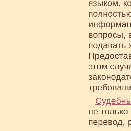
языком, к
полностью
информаци
вопросы, 
подавать х
Предостав
этом случ
законодат
требовани
Судебны
не только
перевод, 