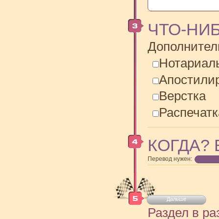
ЧТО-НИ
Дополнител
Нотариал
Апостили
Верстка
Распечатк
КОГДА? 
Перевод нужен:
Дальше
Раздел в ра