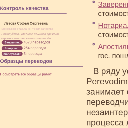
Заверен
Контроль качества
стоимост
Летова Софья Сергеевна
Нотариа
Менеджер отдела контроля качества
стоимост
Пожалуйста, уделите немного времени
оценив качество нашего перевода.
4573 переводов
5-отлично:
Апостил
254 перевода
4-хорошо:
3 перевода
гос. пош
moneyback:
Образцы переводов
В ряду 
Посмотреть все образцы работ
Perevodim
занимает 
переводчи
незаинтер
процесса 