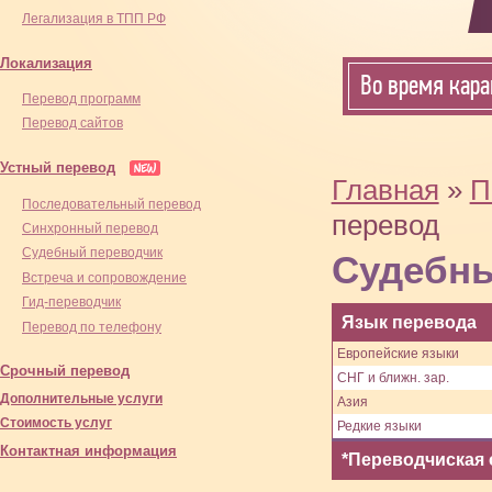
Легализация в ТПП РФ
Локализация
Во время кара
Перевод программ
Перевод сайтов
Устный перевод
Главная
»
П
Последовательный перевод
перевод
Синхронный перевод
Cудебный переводчик
Судебны
Встреча и сопровождение
Гид-переводчик
Язык перевода
Перевод по телефону
Европейские языки
Срочный перевод
СНГ и ближн. зар.
Дополнительные услуги
Азия
Стоимость услуг
Редкие языки
Контактная информация
*Переводчиская 