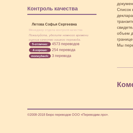
докумен
Контроль качества
Список 
деклара
транзит
Летова Софья Сергеевна
свидете
Менеджер отдела контроля качества
объем д
Пожалуйста, уделите немного времени
границе
оценив качество нашего перевода.
4573 переводов
5-отлично:
Мы пере
254 перевода
4-хорошо:
3 перевода
moneyback:
Ком
©2008-2018 Бюро переводов ООО «Переводим.про».