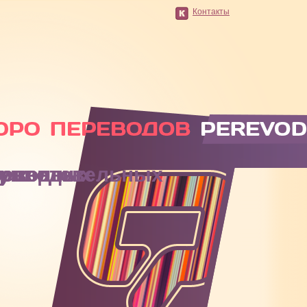
Контакты
одительных таможенных документов