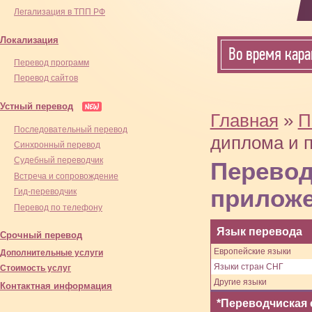
Легализация в ТПП РФ
Локализация
Во время кара
Перевод программ
Перевод сайтов
Устный перевод
Главная
»
П
Последовательный перевод
диплома и 
Синхронный перевод
Cудебный переводчик
Перевод
Встреча и сопровождение
приложе
Гид-переводчик
Перевод по телефону
Язык перевода
Срочный перевод
Европейские языки
Дополнительные услуги
Языки стран СНГ
Стоимость услуг
Другие языки
Контактная информация
*Переводчиская 