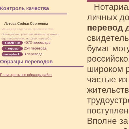
Нотариа
Контроль качества
личных до
Летова Софья Сергеевна
перевод 
Менеджер отдела контроля качества
Пожалуйста, уделите немного времени
свидетель
оценив качество нашего перевода.
4573 переводов
5-отлично:
бумаг мог
254 перевода
4-хорошо:
3 перевода
moneyback:
российско
Образцы переводов
широком р
Посмотреть все образцы работ
частые из
жительств
трудоустр
поступлен
Вполне за