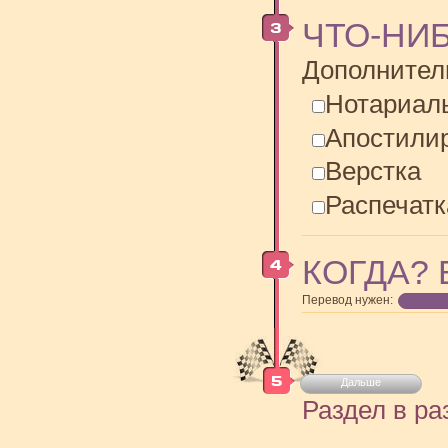
ЧТО-НИ
Дополнител
Нотариал
Апостили
Верстка
Распечатк
КОГДА? 
Перевод нужен:
Дальше
Раздел в ра