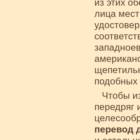
из этих о
лица мес
удостовер
соответст
западноев
американс
щепетильн
подобных 
Чтобы и
передряг 
целесообр
перевод 