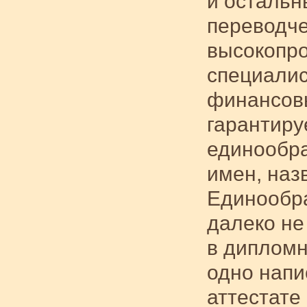
и остальн
переводче
высокопр
специалис
финансов
гарантиру
единообр
имен, наз
Единообра
далеко не
в дипломн
одно напи
аттестате