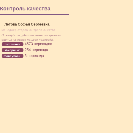
Контроль качества
Летова Софья Сергеевна
Менеджер отдела контроля качества
Пожалуйста, уделите немного времени
оценив качество нашего перевода.
4573 переводов
5-отлично:
254 перевода
4-хорошо:
3 перевода
moneyback: