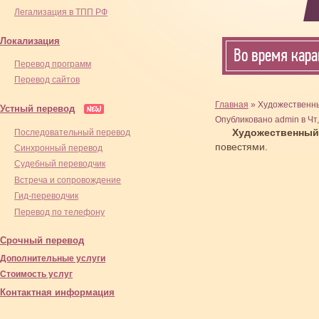
Легализация в ТПП РФ
Локализация
Во время кара
Перевод программ
Перевод сайтов
Главная
» Художественн
Устный перевод
Опубликовано admin в Чт,
Художественный
Последовательный перевод
повестями.
Синхронный перевод
Cудебный переводчик
Встреча и сопровождение
Гид-переводчик
Перевод по телефону
Срочный перевод
Дополнительные услуги
Стоимость услуг
Контактная информация