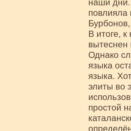
наши дни.
повлияла 
Бурбонов, 
В итоге, к
вытеснен 
Однако сл
языка ост
языка. Хо
элиты во 
использов
простой н
каталанск
определён