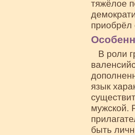
тяжёлое п
демократи
приобрёл 
Особенн
В роли 
валенсийс
дополненн
язык хара
существит
мужской. 
прилагате
быть лич