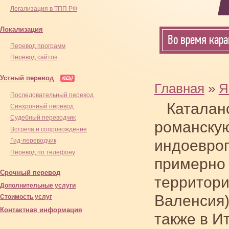
Легализация в ТПП РФ
Локализация
Во время кара
Перевод программ
Перевод сайтов
Устный перевод
Главная
»
Я
Последовательный перевод
Каталанс
Синхронный перевод
Cудебный переводчик
романскую
Встреча и сопровождение
индоевроп
Гид-переводчик
Перевод по телефону
примерно 
Срочный перевод
территори
Дополнительные услуги
Валенсия)
Стоимость услуг
Контактная информация
также в И