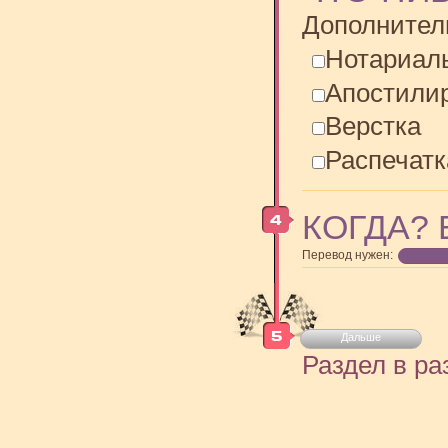
Дополнител
Нотариал
Апостили
Верстка
Распечатк
КОГДА? 
Перевод нужен:
Дальше
Раздел в ра