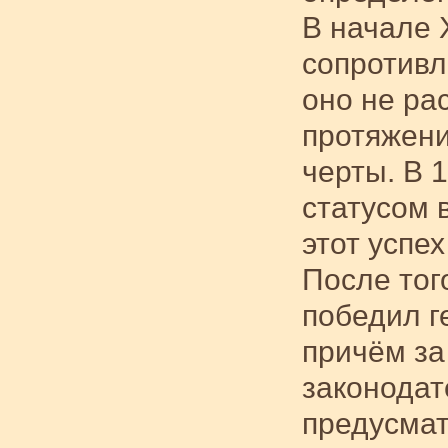
В начале 
сопротивл
оно не ра
протяжени
черты. В 
статусом 
этот успе
После тог
победил г
причём за
законодат
предусмат