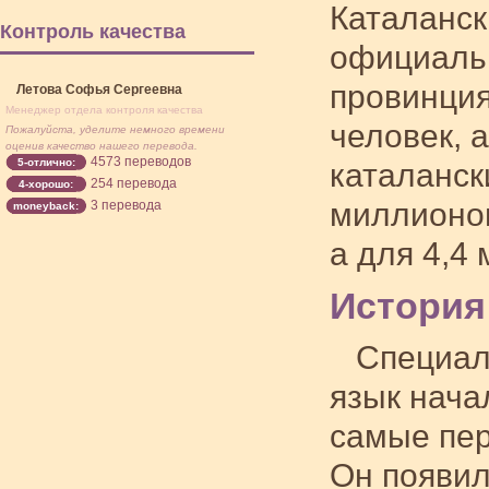
Каталанск
Контроль качества
официаль
провинция
Летова Софья Сергеевна
Менеджер отдела контроля качества
человек, 
Пожалуйста, уделите немного времени
оценив качество нашего перевода.
4573 переводов
5-отлично:
каталанск
254 перевода
4-хорошо:
миллионов
3 перевода
moneyback:
а для 4,4
История
Специал
язык нача
самые пер
Он появил