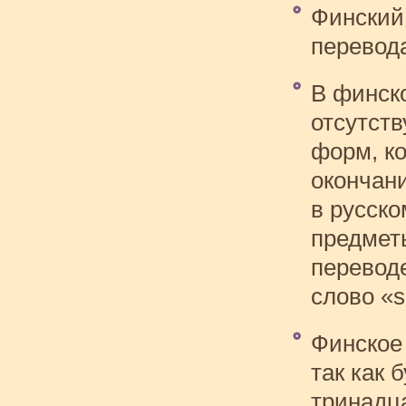
Финский 
перевод
В финск
отсутств
форм, к
окончани
в русско
предмет
переводе
слово «s
Финское
так как 
тринадца