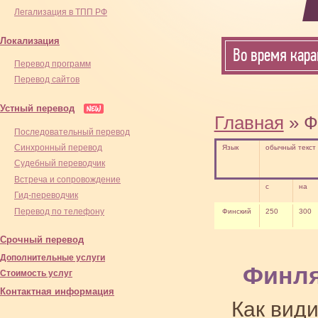
Легализация в ТПП РФ
Локализация
Во время кара
Перевод программ
Перевод сайтов
Устный перевод
Главная
» Ф
Последовательный перевод
Синхронный перевод
Язык
обычный текст
Cудебный переводчик
Встреча и сопровождение
с
на
Гид-переводчик
Перевод по телефону
Финский
250
300
Срочный перевод
Дополнительные услуги
Финля
Стоимость услуг
Контактная информация
Как вид