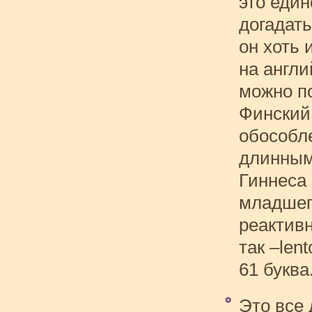
это един
догадать
он хоть 
на англи
можно по
Финский 
обособл
длинным
Гиннеса
младшег
реактив
так –len
61 буква
Это все 