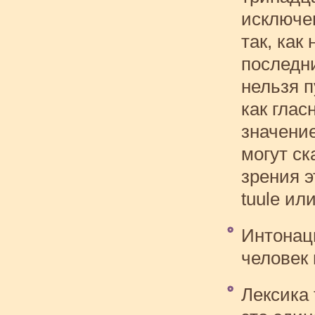
исключе
так, как
последни
нельзя п
как глас
значени
могут ск
зрения э
tuule ил
Интонац
человек 
Лексика 