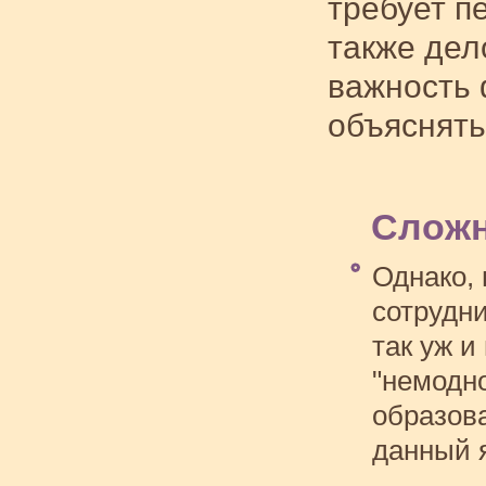
требует п
также дел
важность 
объяснять
Сложн
Однако,
сотрудн
так уж и
"немодно
образов
данный 