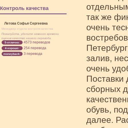
отдельным
Контроль качества
так же фи
Летова Софья Сергеевна
очень тес
Менеджер отдела контроля качества
Пожалуйста, уделите немного времени
востребов
оценив качество нашего перевода.
4573 переводов
5-отлично:
Петербург
254 перевода
4-хорошо:
3 перевода
moneyback:
залив, не
очень удо
Поставки 
сборных д
качествен
обувь, по
далее. Ра