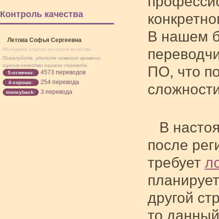
профессио
Контроль качества
конкретно
В нашем 
Летова Софья Сергеевна
переводчи
Менеджер отдела контроля качества
Пожалуйста, уделите немного времени
оценив качество нашего перевода.
ПО, что п
4573 переводов
5-отлично:
254 перевода
4-хорошо:
сложности
3 перевода
moneyback:
В насто
после рег
требует
л
планирует
другой ст
то данный