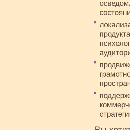
осведом
состояни
локализ
продукта
психоло
аудитор
продвиж
грамотн
простран
поддерж
коммерч
стратеги
Вы хотит