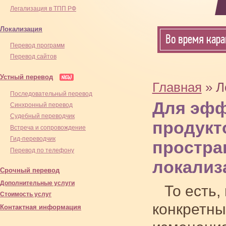
Легализация в ТПП РФ
Локализация
Во время кара
Перевод программ
Перевод сайтов
Устный перевод
Главная
» Л
Последовательный перевод
Для эфф
Синхронный перевод
Cудебный переводчик
продукт
Встреча и сопровождение
Гид-переводчик
простра
Перевод по телефону
локализ
Срочный перевод
Дополнительные услуги
То есть,
Стоимость услуг
конкретны
Контактная информация