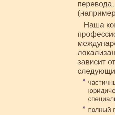
перевода,
(например 
Наша ко
профессио
междунаро
локализац
зависит о
следующие
частичн
юридичес
специал
полный 