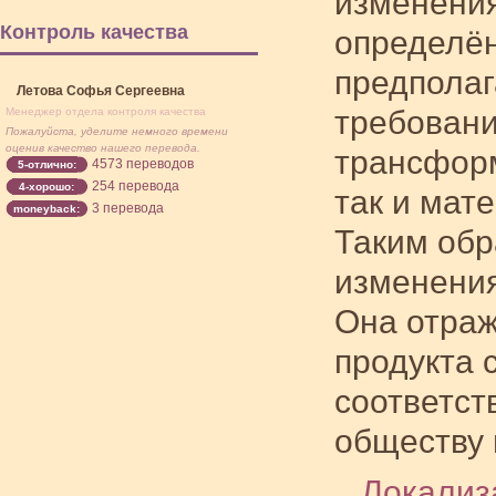
изменения
Контроль качества
определён
предполаг
Летова Софья Сергеевна
требован
Менеджер отдела контроля качества
Пожалуйста, уделите немного времени
оценив качество нашего перевода.
трансформ
4573 переводов
5-отлично:
254 перевода
4-хорошо:
так и мат
3 перевода
moneyback:
Таким обр
изменения
Она отраж
продукта 
соответст
обществу 
Локализ